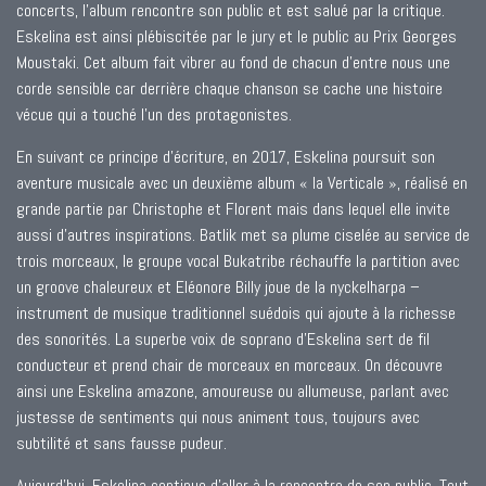
concerts, l’album rencontre son public et est salué par la critique.
Eskelina est ainsi plébiscitée par le jury et le public au Prix Georges
Moustaki. Cet album fait vibrer au fond de chacun d’entre nous une
corde sensible car derrière chaque chanson se cache une histoire
vécue qui a touché l’un des protagonistes.
En suivant ce principe d’écriture, en 2017, Eskelina poursuit son
aventure musicale avec un deuxième album « la Verticale », réalisé en
grande partie par Christophe et Florent mais dans lequel elle invite
aussi d’autres inspirations. Batlik met sa plume ciselée au service de
trois morceaux, le groupe vocal Bukatribe réchauffe la partition avec
un groove chaleureux et Eléonore Billy joue de la nyckelharpa –
instrument de musique traditionnel suédois qui ajoute à la richesse
des sonorités. La superbe voix de soprano d’Eskelina sert de fil
conducteur et prend chair de morceaux en morceaux. On découvre
ainsi une Eskelina amazone, amoureuse ou allumeuse, parlant avec
justesse de sentiments qui nous animent tous, toujours avec
subtilité et sans fausse pudeur.
Aujourd’hui, Eskelina continue d’aller à la rencontre de son public. Tout